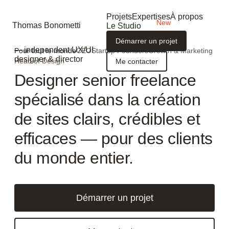
Projets
Expertises
À propos
Thomas Bonometti
Le Studio
Démarrer un projet
— independent UX/UI
Pour tout le monde
CEO
Startup Founders
Growth & Marketing
designer & director
Head of Design
Me contacter
Designer senior freelance
spécialisé dans la création
de sites clairs, crédibles et
efficaces — pour des clients
du monde entier.