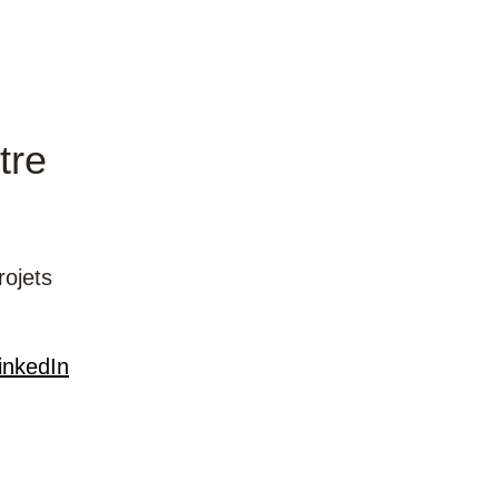
tre
rojets
inkedIn