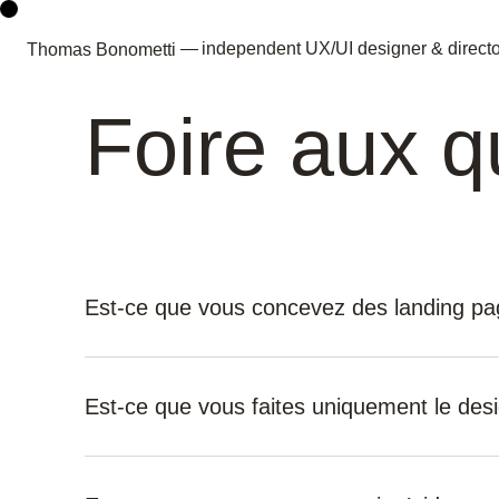
— independent UX/UI designer & directo
Thomas Bonometti
Foire aux q
Est-ce que vous concevez des landing pa
Oui, c’est même l’un des formats que je c
régulièrement.
Est-ce que vous faites uniquement le desi
Je crée des landing pages sur mesure, p
Non. Je ne me contente pas de “faire jol
pour clarifier votre offre, capter l’attentio
bien en amont de Figma.
visiteurs en prospects ou clients. Pas de 