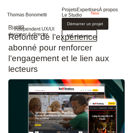
Projets
Expertises
À propos
Thomas Bonometti
Le Studio
Démarrer un projet
Rue89
— independent UX/UI
designer & director
Refonte de l’expérience
Me contacter
abonné pour renforcer
l’engagement et le lien aux
lecteurs