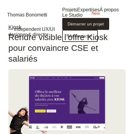
Projets
Expertises
À propos
Thomas Bonometti
Le Studio
Démarrer un projet
Kiosk
— independent UX/UI
designer & director
Rendre visible l’offre Kiosk
Me contacter
pour convaincre CSE et
salariés